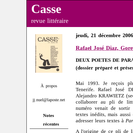
Casse
revue littéraire
jeudi, 21 décembre 200
Rafael José Diaz, Gore
DEUX POETES DE PAR
(dossier préparé et prése
Mai 1993. Je reçois plu
À propos
Tenerife. Rafael José D
Alejandro KRAWIETZ (secré
jj.nuel@laposte.net
collaborer au pli de lit
numéro venait de sortir
textes inédits, mais aussi
Notes
adresser leurs textes à
Par
récentes
A l'origine de ce pli de 