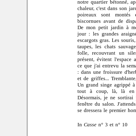
notre quartier bétonné, ap
chaleur, c'est dans son jar
poireaux sont montés e
biscornues avant de dispa
De mon petit jardin à moi
jour : les grandes araigné
escargots gras. Les souris,
taupes, les chats sauvag
folle, recouvrant un si
présent, évitent l'espace
ce que j'ai entrevu la sem
: dans une froissure d'her
et de griffes... Tremblant
Un grand singe agrippé à 
tout à coup, là, là en
Désormais, je ne sortirai
fenêtre du salon. J'attends
se dressera le premier ho
In
Casse
n° 3 et n° 10