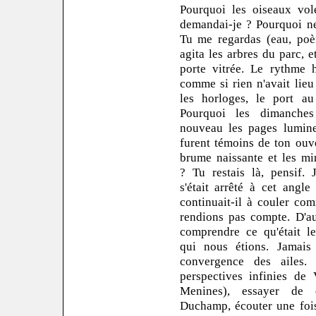
Pourquoi les oiseaux vole
demandai-je ? Pourquoi ne
Tu me regardas (eau, poèm
agita les arbres du parc, e
porte vitrée. Le rythme h
comme si rien n'avait lieu
les horloges, le port au
Pourquoi les dimanches s
nouveau les pages lumineu
furent témoins de ton ouve
brume naissante et les mir
? Tu restais là, pensif. 
s'était arrêté à cet angle
continuait-il à couler co
rendions pas compte. D'a
comprendre ce qu'était le
qui nous étions. Jamai
convergence des ailes. 
perspectives infinies de 
Menines), essayer de d
Duchamp, écouter une fois