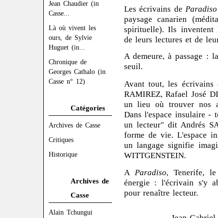
Jean Chaudier (in
Les écrivains de
Paradiso
Casse...
paysage canarien (médita
Là où vivent les
spirituelle). Ils invente
ours, de Sylvie
de leurs lectures et de leu
Huguet (in...
A demeure, à passage : la
Chronique de
seuil.
Georges Cathalo (in
Casse n° 12)
Avant tout, les écrivain
RAMIREZ, Rafael José DI
un lieu où trouver nos a
Catégories
Dans l'espace insulaire - to
un lecteur" dit Andrés
Archives de Casse
forme de vie. L'espace in
Critiques
un langage signifie imag
Historique
WITTGENSTEIN.
A
Paradiso
, Tenerife, l
Archives de
énergie : l'écrivain s'y 
pour renaître lecteur.
Casse
Alain Tchungui
Jean-Gabriel C