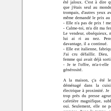
été jaloux. C'est à dire 
que j'étais seul au mond
trompais, d'autres yeux a
même demandé le prix au 
- Elle n'a pas de prix ! me
- Calme-toi, m'a dit ma fe
Le vendeur, obséquieux, 
lui ai ri au nez. Pens
davantage, il a continué.
- Elle est italienne, fabri
J'ai cru défaillir. Dieu
femme qui avait déjà sorti
- Je te l'offre, m'a-t-el
générosité.
A la maison, ç'a été le
déménagé dans la cuisin
électrique à proximité. Je
trop près du presse agrum
cafetière magnifique, sub
oui. Seulement, elle ne 