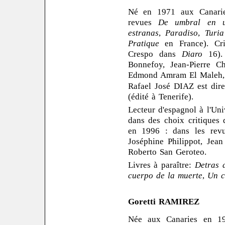
Né en 1971 aux Canaries
revues
De umbral en u
estranas
,
Paradiso
,
Turia
Pratique
en France). Crit
Crespo dans
Diaro
16). 
Bonnefoy, Jean-Pierre C
Edmond Amram El Maleh, C
Rafael José DIAZ est dire
(édité à Tenerife).
Lecteur d'espagnol à l'Univ
dans des choix critiques
en 1996 : dans les re
Joséphine Philippot, Jean
Roberto San Geroteo.
Livres à paraître:
Detras 
cuerpo de la muerte
,
Un c
Goretti RAMIREZ
Née aux Canaries en 197