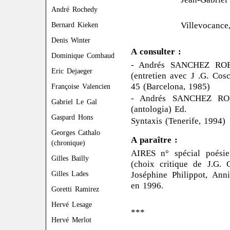
André Rochedy
Villevocance, 25 
Bernard Kieken
Denis Winter
A consulter :
Dominique Combaud
- Andrés SANCHEZ R
Eric Dejaeger
(entretien avec J .G. Co
45 (Barcelona, 1985)
Françoise Valencien
- Andrés SANCHEZ R
Gabriel Le Gal
(antologia) Ed.
Gaspard Hons
Syntaxis (Tenerife, 1994)
Georges Cathalo
A paraître :
(chronique)
AIRES n° spécial poési
Gilles Bailly
(choix critique de J.G. C
Joséphine Philippot, Anni
Gilles Lades
en 1996.
Goretti Ramirez
Hervé Lesage
***
Hervé Merlot