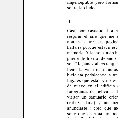
imperceptible pero form
sobre la ciudad.
II
Casi por casualidad abri
respirar el aire que me 
nombre entre sus pagin
hallaria porque estaba esc
memoria 0 la hoja march
puerta de hierro, dejando 
sol.
Llegamos al rectangul
lleno la vista de minutos
bicicleta pedaleando a tr
lugares que estan y no es
de nuevo en el edificio 
fotogramas de peliculas 
visitar un santuario or
(cabeza dada) y un merc
anunciaste : creo que m
soné que escribia un poe