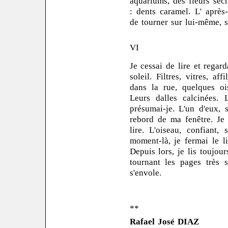
aquariums, des fleurs sèc
: dents caramel.
L' après-
de tourner sur lui-même, s
VI
Je cessai de lire et regard
soleil. Filtres, vitres, af
dans la rue, quelques ois
Leurs dalles calcinées.
présumai-je. L'un d'eux, 
rebord de ma fenêtre. Je 
lire. L'oiseau, confiant
moment-là, je fermai le li
Depuis lors, je lis toujour
tournant les pages très 
s'envole.
**
Rafael José DIAZ