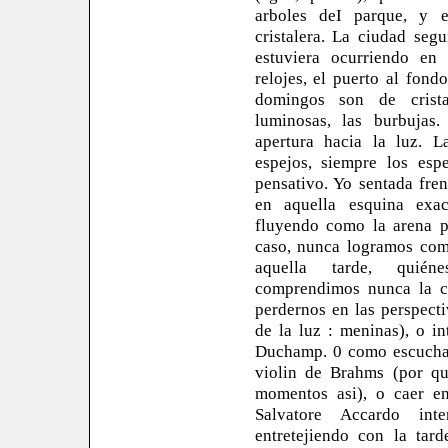
arboles deI parque, y 
cristalera. La ciudad seg
estuviera ocurriendo en
relojes, el puerto al fon
domingos son de crista
luminosas, las burbujas
apertura hacia la luz. L
espejos, siempre los espe
pensativo. Yo sentada fren
en aquella esquina exac
fluyendo como la arena p
caso, nunca logramos com
aquella tarde, quién
comprendimos nunca la c
perdernos en las perspecti
de la luz : meninas), o in
Duchamp. 0 como escuchar
violin de Brahms (por q
momentos asi), o caer e
Salvatore Accardo int
entretejiendo con la ta