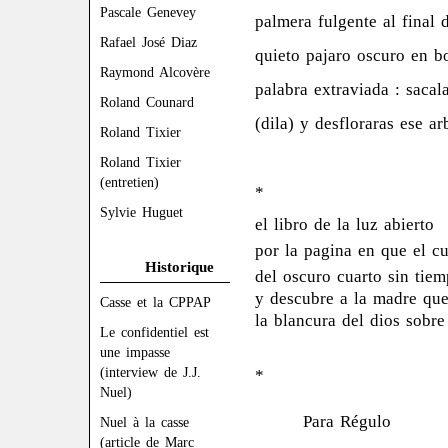
Pascale Genevey
palmera fulgente al final 
Rafael José Diaz
quieto pajaro oscuro en b
Raymond Alcovère
palabra extraviada : sacal
Roland Counard
(dila) y desfloraras ese a
Roland Tixier
Roland Tixier
(entretien)
*
Sylvie Huguet
el libro de la luz abierto
por la pagina en que el c
Historique
del oscuro cuarto sin tie
y descubre a la madre que
Casse et la CPPAP
la blancura del dios sobre
Le confidentiel est
une impasse
(interview de J.J.
*
Nuel)
Para Régulo
Nuel à la casse
(article de Marc