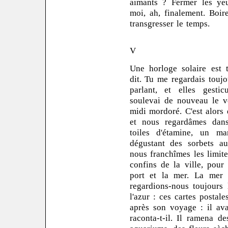
aimants ? Fermer les ye
moi, ah, finalement. Boire
transgresser le temps.
V
Une horloge solaire est t
dit. Tu me regardais toujo
parlant, et elles gesticu
soulevai de nouveau le v
midi mordoré. C'est alors
et nous regardâmes dans 
toiles d'étamine, un m
dégustant des sorbets au 
nous franchîmes les limit
confins de la ville, pour
port et la mer. La mer 
regardions-nous toujours l
l'azur : ces cartes postal
après son voyage : il av
raconta-t-il. Il ramena de