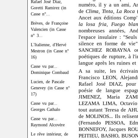
Rafael José Diaz,
numéro, il y a un ami,
Goretti Ramirez (in
de
Clima, Tinta, La Roca
(
Casse n°...
Ancet aux éditions Comp'
Brèves, de Françoise
la losa fria, Fuego blan
Valencien (in Casse
nombreuses années, A
n° 3...
l'espace insulaire : "Seu
silence en forme de vie
L'Italienne, d'Hervé
SANCHEZ ROBAYNA ouvr
Mestron (in Casse n°
poétiques de rupture, à l'
16)
langue après les ruines et 
Casse vu par...
A sa suite, les écriva
Dominique Combaud
Francisco LEON, Alejan
Lucien, de Pascale
Rafael José DIAZ, pour 
Genevey (in Casse n°
poésie de langue espag
17)
JIMENEZ, Maria ZAM
LEZAMA LIMA, Octavio 
Casse vu par...
tout autant Teresa de A
Georges Cathalo
de MOLINOS... Ils relisen
Casse vu par...
(Fernando PESSOA, Ed
Raymond Alcovère
BONNEFOY, Jacques ROUBA
Le rêve intérieur, de
PEITIEU, BASHO, BUSON,