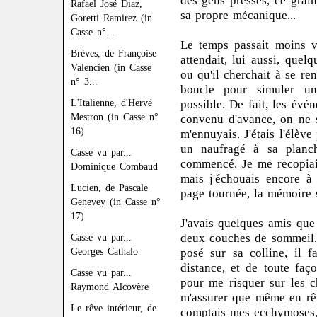
des gens pressés, ce grai
Rafael José Diaz,
sa propre mécanique...
Goretti Ramirez (in
Casse n°...
Le temps passait moins vi
Brèves, de Françoise
attendait, lui aussi, quel
Valencien (in Casse
ou qu'il cherchait à se re
n° 3...
boucle pour simuler une
L'Italienne, d'Hervé
possible. De fait, les évén
Mestron (in Casse n°
convenu d'avance, on ne s
16)
m'ennuyais. J'étais l'élè
un naufragé à sa planch
Casse vu par...
commencé. Je me recopiais
Dominique Combaud
mais j'échouais encore à
Lucien, de Pascale
page tournée, la mémoire se
Genevey (in Casse n°
17)
J'avais quelques amis que 
deux couches de sommeil.
Casse vu par...
Georges Cathalo
posé sur sa colline, il fa
distance, et de toute faç
Casse vu par...
pour me risquer sur les c
Raymond Alcovère
m'assurer que même en rêv
Le rêve intérieur, de
comptais mes ecchymoses,