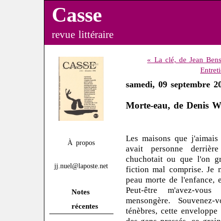
Casse
revue littéraire
« La clé, de Jean Ben
Entret
samedi, 09 septembre 2
Morte-eau, de Denis Wi
Les maisons que j'aimais 
À propos
avait personne derriè
chuchotait ou que l'on gr
jj.nuel@laposte.net
fiction mal comprise. Je 
peau morte de l'enfance, e
Peut-être m'avez-vous
Notes
mensongère. Souvenez-v
récentes
ténèbres, cette enveloppe