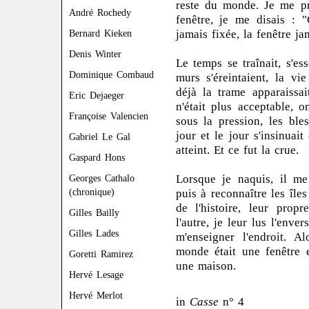
reste du monde. Je me pr
André Rochedy
fenêtre, je me disais : "
jamais fixée, la fenêtre ja
Bernard Kieken
Denis Winter
Le temps se traînait, s'esso
Dominique Combaud
murs s'éreintaient, la vi
déjà la trame apparaissai
Eric Dejaeger
n'était plus acceptable, 
Françoise Valencien
sous la pression, les ble
jour et le jour s'insinuait
Gabriel Le Gal
atteint. Et ce fut la crue.
Gaspard Hons
Lorsque je naquis, il me
Georges Cathalo
(chronique)
puis à reconnaître les île
de l'histoire, leur propr
Gilles Bailly
l'autre, je leur lus l'enve
Gilles Lades
m'enseigner l'endroit. 
monde était une fenêtre e
Goretti Ramirez
une maison.
Hervé Lesage
Hervé Merlot
in
Casse
n° 4