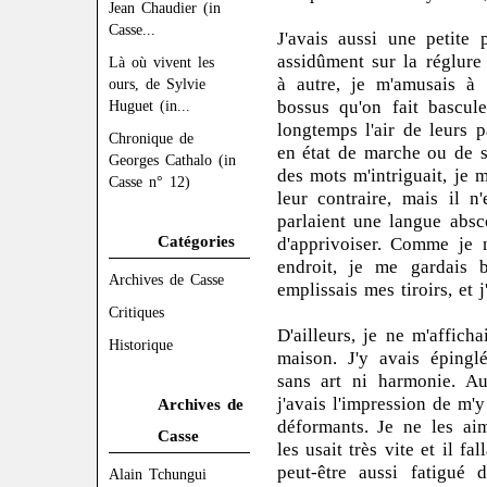
Jean Chaudier (in
Casse...
J'avais aussi une petite
assidûment sur la réglure
Là où vivent les
à autre, je m'amusais à 
ours, de Sylvie
bossus qu'on fait bascule
Huguet (in...
longtemps l'air de leurs p
Chronique de
en état de marche ou de s'
Georges Cathalo (in
des mots m'intriguait, je 
Casse n° 12)
leur contraire, mais il n
parlaient une langue absc
Catégories
d'apprivoiser. Comme je n
endroit, je me gardais 
Archives de Casse
emplissais mes tiroirs, et j
Critiques
D'ailleurs, je ne m'affic
Historique
maison. J'y avais épingl
sans art ni harmonie. Au
j'avais l'impression de m
Archives de
déformants. Je ne les ai
Casse
les usait très vite et il fa
peut-être aussi fatigué 
Alain Tchungui